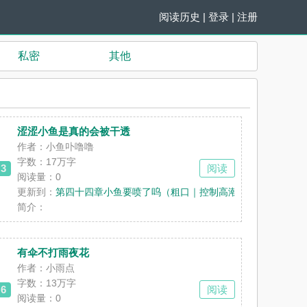
阅读历史
|
登录
|
注册
私密
其他
涩涩小鱼是真的会被干透
作者：小鱼卟噜噜
字数：17万字
3
阅读
阅读量：0
更新到：
第四十四章小鱼要喷了呜（粗口｜控制高潮｜
简介：
有伞不打雨夜花
作者：小雨点
字数：13万字
6
阅读
阅读量：0