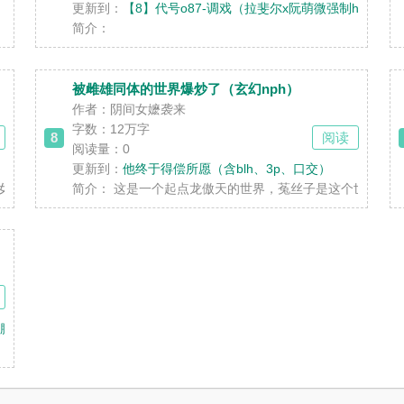
更新到：
【8】代号o87-调戏（拉斐尔x阮萌微强制h）
简介：
被雌雄同体的世界爆炒了（玄幻nph）
作者：阴间女嬷袭来
字数：12万字
8
阅读
阅读量：0
更新到：
他终于得偿所愿（含blh、3p、口交）
凛女主视角：明霏在机场出站口遇见了多年前的春心萌动——季凛，想到
简介：
这是一个起点龙傲天的世界，菟丝子是这个世界的路
舔膜手