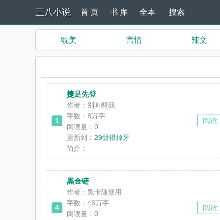
三八小说
首 页
书 库
全本
搜索
耽美
言情
辣文
捷足先登
作者：别叫醒我
字数：8万字
1
阅读
阅读量：0
更新到：
29甜得掉牙
简介：
黑金链
作者：黑卡随便用
字数：46万字
4
阅读
阅读量：0