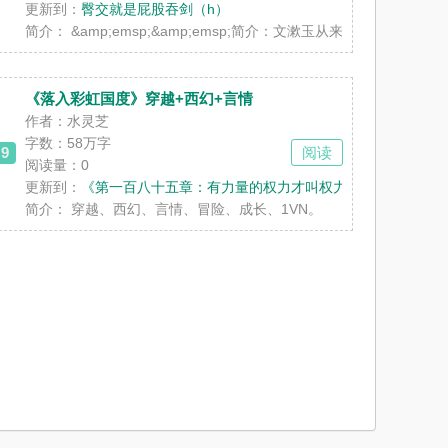
更新到：
臀交就是屁股吞剑（h）
简介：
&amp;emsp;&amp;emsp;简介：文漱玉从来
《落入彩虹国度》穿越+西幻+言情
作者：水灵芝
字数：58万字
9
阅读
阅读量：0
更新到：
《第一百八十五章：有力量的权力才叫权力》
那段戛然而止的感情，她心随风动，觉得有必要在人生进入下一个阶段之
人甲，准确来说是路人草。菟丝子觉醒后被天道安排成龙傲天和他的后宫
简介：
穿越、西幻、言情、冒险、成长、1VN。