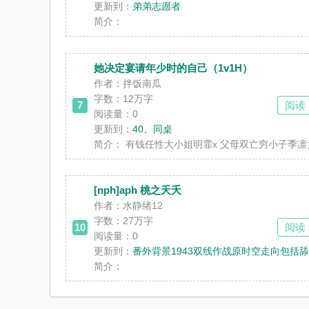
更新到：
弟弟志愿者
简介：
她决定宴请年少时的自己（1v1H）
作者：拌饭南瓜
字数：12万字
7
阅读
阅读量：0
更新到：
40、同桌
简介：
有钱任性大小姐明霏x 父母双亡穷小子季
[nph]aph 桃之夭夭
作者：水静绪12
字数：27万字
10
阅读
阅读量：0
更新到：
番外背景1943双线作战原时空走向包括
简介：