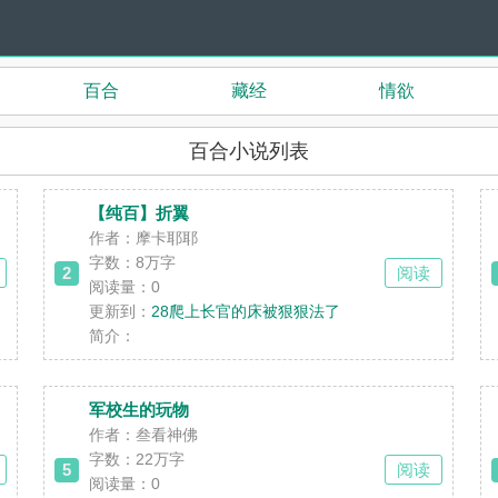
百合
藏经
情欲
百合小说列表
【纯百】折翼
作者：摩卡耶耶
字数：8万字
2
阅读
阅读量：0
更新到：
28爬上长官的床被狠狠法了
简介：
军校生的玩物
作者：叁看神佛
字数：22万字
5
阅读
阅读量：0