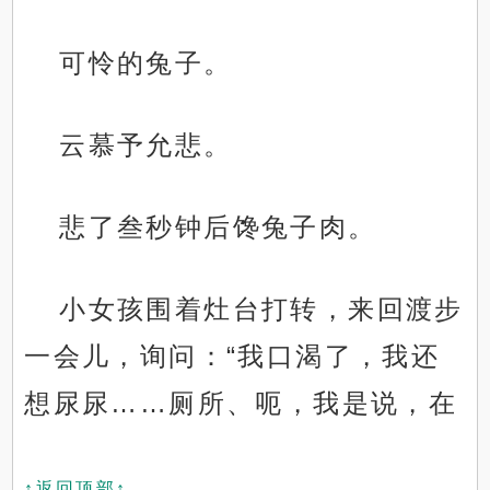
可怜的兔子。
云慕予允悲。
悲了叁秒钟后馋兔子肉。
小女孩围着灶台打转，来回渡步
一会儿，询问：“我口渴了，我还
想尿尿……厕所、呃，我是说，在
↑返回顶部↑