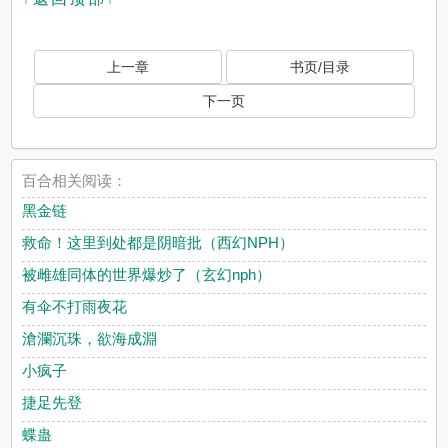
上一章
书页/目录
下一页
百合相关阅读：
黑金链
救命！这里到处都是阴暗批（西幻NPH）
被雌雄同体的世界爆炒了（玄幻nph）
有伞不打雨夜花
滄瀾沉珠，欲海成淵
小疯子
捷足先登
蝶蛊