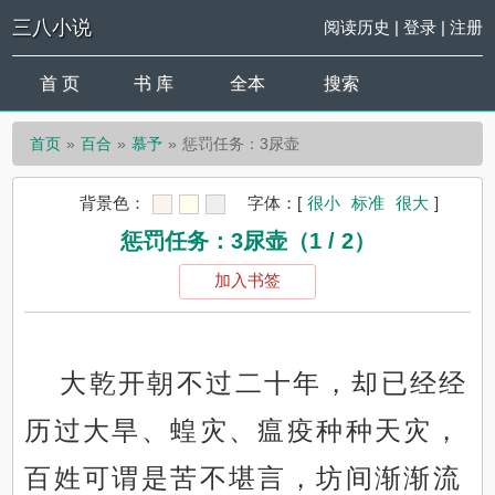
三八小说
阅读历史
|
登录
|
注册
首 页
书 库
全本
搜索
首页
百合
慕予
惩罚任务：3尿壶
背景色：
字体：
[
很小
标准
很大
]
惩罚任务：3尿壶（1 / 2）
加入书签
大乾开朝不过二十年，却已经经
历过大旱、蝗灾、瘟疫种种天灾，
百姓可谓是苦不堪言，坊间渐渐流