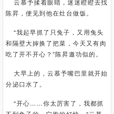
云慕予揉着眼睛，迷迷瞪瞪去找
陈昇，便见到他在灶台做饭。
“我起早抓了只兔子，又用兔头
和隔壁大婶换了把菜，今天又有肉
吃了开不开心？”陈昇邀功似的。
大早上的，云慕予嘴巴里就开始
分泌口水了。
“开心……你太厉害了，我都抓