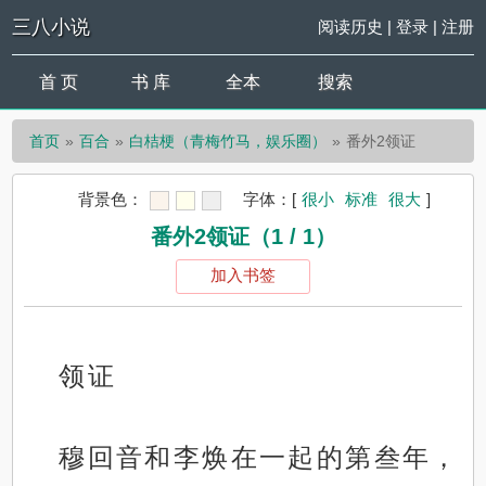
三八小说
阅读历史
|
登录
|
注册
首 页
书 库
全本
搜索
首页
百合
白桔梗（青梅竹马，娱乐圈）
番外2领证
背景色：
字体：
[
很小
标准
很大
]
番外2领证（1 / 1）
加入书签
领证
穆回音和李焕在一起的第叁年，