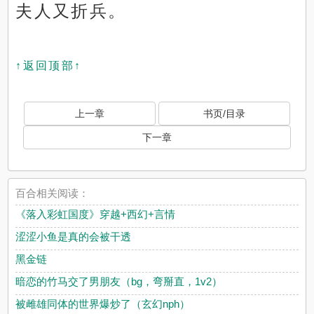
夫人又折兵。
↑返回顶部↑
上一章
书页/目录
下一章
百合相关阅读：
《落入彩虹国度》穿越+西幻+言情
涩涩小鱼是真的会被干透
黑金链
暗恋的竹马交了男朋友（bg，弯掰直，1v2）
被雌雄同体的世界爆炒了（玄幻nph）