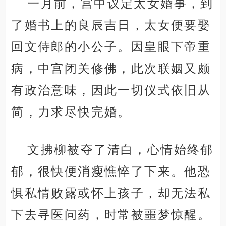
一月前，宫中议定太女婚事，到
了婚书上的良辰吉日，太女便要娶
回文侍郎的小公子。因皇眼下帝重
病，中宫闭关修佛，此次联姻又颇
有政治意味，因此一切仪式依旧从
简，力求尽快完婚。
文拂柳被夺了清白，心情始终郁
郁，很快便消瘦憔悴了下来。他恐
惧私情败露或怀上孩子，却无法私
下去寻医问药，时常被噩梦惊醒。