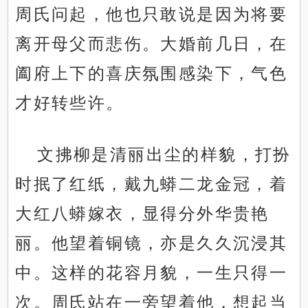
周氏问起，他也只敢说是因为将要
离开母父而悲伤。大婚前几日，在
阖府上下的喜庆氛围感染下，气色
才好转些许。
文拂柳是清丽出尘的样貌，打扮
时抿了红纸，戴九蟒二龙金冠，着
大红八蟒嫁衣，显得分外华贵艳
丽。他望着铜镜，亦是久久沉浸其
中。这样的花容月貌，一生只得一
次。周氏站在一旁望着他，想起当