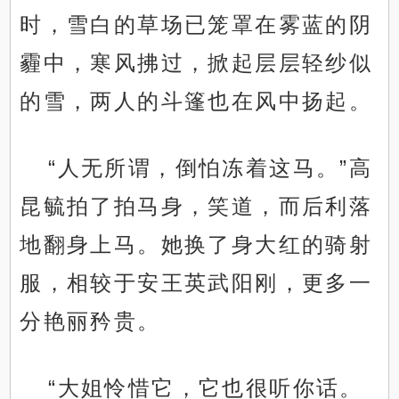
时，雪白的草场已笼罩在雾蓝的阴
霾中，寒风拂过，掀起层层轻纱似
的雪，两人的斗篷也在风中扬起。
“人无所谓，倒怕冻着这马。”高
昆毓拍了拍马身，笑道，而后利落
地翻身上马。她换了身大红的骑射
服，相较于安王英武阳刚，更多一
分艳丽矜贵。
“大姐怜惜它，它也很听你话。