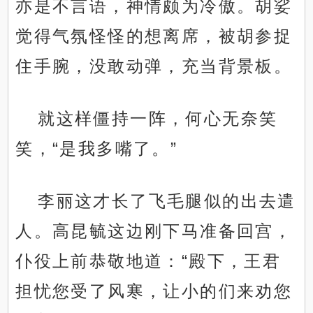
亦是不言语，神情颇为冷傲。胡娑
觉得气氛怪怪的想离席，被胡参捉
住手腕，没敢动弹，充当背景板。
就这样僵持一阵，何心无奈笑
笑，“是我多嘴了。”
李丽这才长了飞毛腿似的出去遣
人。高昆毓这边刚下马准备回宫，
仆役上前恭敬地道：“殿下，王君
担忧您受了风寒，让小的们来劝您