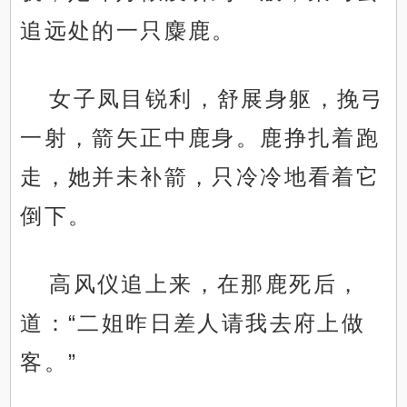
追远处的一只麋鹿。
女子凤目锐利，舒展身躯，挽弓
一射，箭矢正中鹿身。鹿挣扎着跑
走，她并未补箭，只冷冷地看着它
倒下。
高风仪追上来，在那鹿死后，
道：“二姐昨日差人请我去府上做
客。”