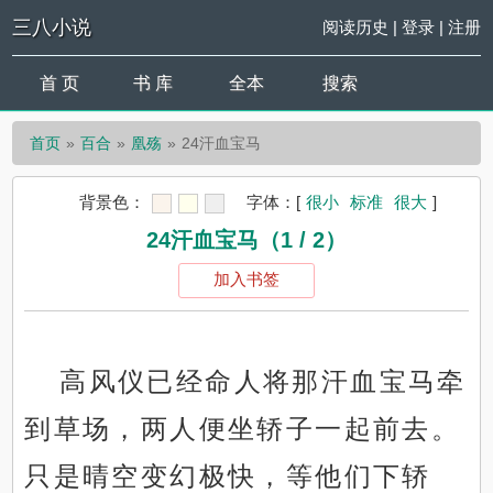
三八小说
阅读历史
|
登录
|
注册
首 页
书 库
全本
搜索
首页
百合
凰殇
24汗血宝马
背景色：
字体：
[
很小
标准
很大
]
24汗血宝马（1 / 2）
加入书签
高风仪已经命人将那汗血宝马牵
到草场，两人便坐轿子一起前去。
只是晴空变幻极快，等他们下轿