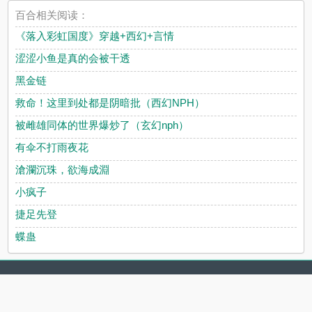
百合相关阅读：
《落入彩虹国度》穿越+西幻+言情
涩涩小鱼是真的会被干透
黑金链
救命！这里到处都是阴暗批（西幻NPH）
被雌雄同体的世界爆炒了（玄幻nph）
有伞不打雨夜花
滄瀾沉珠，欲海成淵
小疯子
捷足先登
蝶蛊