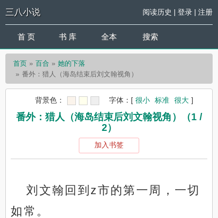
三八小说
阅读历史
|
登录
|
注册
首 页
书 库
全本
搜索
首页
百合
她的下落
番外：猎人（海岛结束后刘文翰视角）
背景色：
字体：
[
很小
标准
很大
]
番外：猎人（海岛结束后刘文翰视角）（1 /
2）
加入书签
刘文翰回到z市的第一周，一切
如常。