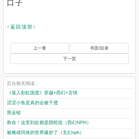
口子
↑返回顶部↑
上一章
书页/目录
下一页
百合相关阅读：
《落入彩虹国度》穿越+西幻+言情
涩涩小鱼是真的会被干透
黑金链
救命！这里到处都是阴暗批（西幻NPH）
被雌雄同体的世界爆炒了（玄幻nph）