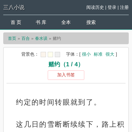
三八小说
阅读历史
|
登录
|
注册
首 页
书 库
全本
搜索
首页
百合
春水误
赌约
背景色：
字体：
[
很小
标准
很大
]
赌约（1 / 4）
加入书签
约定的时间转眼就到了。
这几日的雪断断续续下，路上积