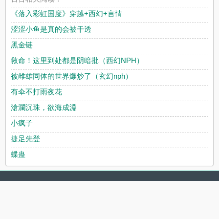
《落入彩虹国度》穿越+西幻+言情
涩涩小鱼是真的会被干透
黑金链
救命！这里到处都是阴暗批（西幻NPH）
被雌雄同体的世界爆炒了（玄幻nph）
有伞不打雨夜花
滄瀾沉珠，欲海成淵
小疯子
捷足先登
蝶蛊