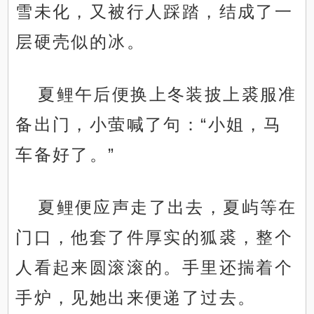
雪未化，又被行人踩踏，结成了一
层硬壳似的冰。
夏鲤午后便换上冬装披上裘服准
备出门，小萤喊了句：“小姐，马
车备好了。”
夏鲤便应声走了出去，夏屿等在
门口，他套了件厚实的狐裘，整个
人看起来圆滚滚的。手里还揣着个
手炉，见她出来便递了过去。