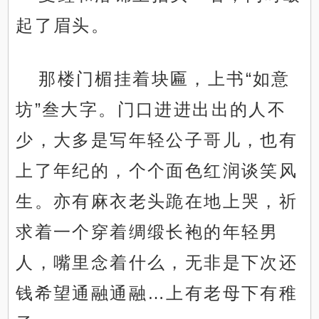
起了眉头。
那楼门楣挂着块匾，上书“如意
坊”叁大字。门口进进出出的人不
少，大多是写年轻公子哥儿，也有
上了年纪的，个个面色红润谈笑风
生。亦有麻衣老头跪在地上哭，祈
求着一个穿着绸缎长袍的年轻男
人，嘴里念着什么，无非是下次还
钱希望通融通融…上有老母下有稚