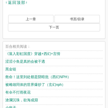
↑返回顶部↑
上一章
书页/目录
下一页
百合相关阅读：
《落入彩虹国度》穿越+西幻+言情
涩涩小鱼是真的会被干透
黑金链
救命！这里到处都是阴暗批（西幻NPH）
被雌雄同体的世界爆炒了（玄幻nph）
有伞不打雨夜花
滄瀾沉珠，欲海成淵
小疯子