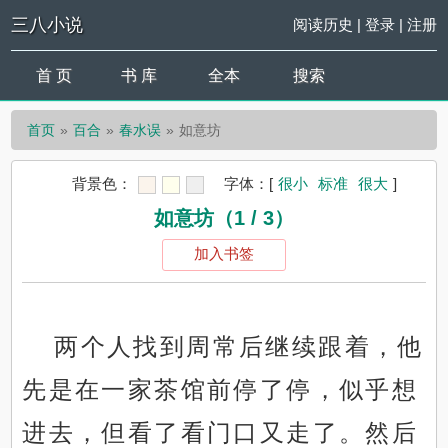
三八小说
阅读历史
|
登录
|
注册
首 页
书 库
全本
搜索
首页
百合
春水误
如意坊
背景色：
字体：
[
很小
标准
很大
]
如意坊（1 / 3）
加入书签
两个人找到周常后继续跟着，他
先是在一家茶馆前停了停，似乎想
进去，但看了看门口又走了。然后