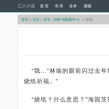
三八小说
首 页
书 库
全本
搜索
首页
百合
烬玉（纳粹 强取豪夺 h）
祈念
“我…”林瑜的眼前闪过去
烧纸祈福。”
“烧纸？什么意思？”海因