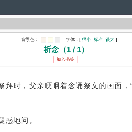
背景色：
字体：
[
很小
标准
很大
]
祈念（1 / 1）
加入书签
年祭拜时，父亲哽咽着念诵祭文的画面，
茨疑惑地问。