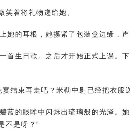
瑜微笑着将礼物递给她。
上她的耳根，她攥紧了包装盒边缘，声
一首生日歌。之后才开始正式上课。下
晚宴结束再走吧？米勒中尉已经把衣服送
碧蓝的眼眸中闪烁出琉璃般的光泽。她
是不是呀？”