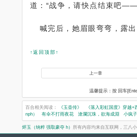
道：“战争，请快点结束吧——
喊完后，她眉眼弯弯，露出
↑返回顶部↑
上一章
温馨提示：按 回车[En
百合相关阅读：
《玉壶传》
《落入彩虹国度》穿越+
nph）
有伞不打雨夜花
滄瀾沉珠，欲海成淵
小疯
烬玉（纳粹 强取豪夺 h）
所有内容均来自互联网，三八小