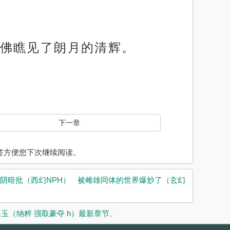
佛瞧见了朗月的清辉。
下一章
入书签方便您下次继续阅读。
阴暗批（西幻NPH）
被雌雄同体的世界爆炒了（玄幻
烬玉（纳粹 强取豪夺 h）最新章节
。