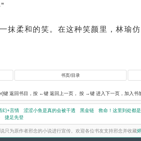
”
一抹柔和的笑。在这种笑颜里，林瑜仿
书页/目录
ter]键 返回书目，按 ←键 返回上一页， 按 →键 进入下一页，加
西幻+言情
涩涩小鱼是真的会被干透
黑金链
救命！这里到处都是
子
捷足先登
说只为原作者邪念的小说进行宣传。欢迎各位书友支持邪念并收藏