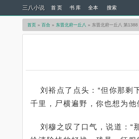
三八小说
首 页
书 库
全本
搜索
首页
百合
东晋北府一丘八
东晋北府一丘八 第1388
刘裕点了点头：“但你那剩
千里，尸横遍野，你也想为他
刘穆之叹了口气，说道：“