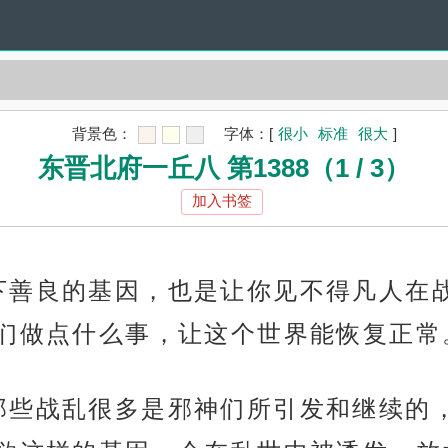
背景色：
字体：
[
很小
标准
很大
]
东晋北府一丘八 第1388（1 / 3）
加入书签
下善良的基因，也是让你见不得凡人在
们做点什么事，让这个世界能恢复正常
那些战乱很多是邪神们所引发和继续的