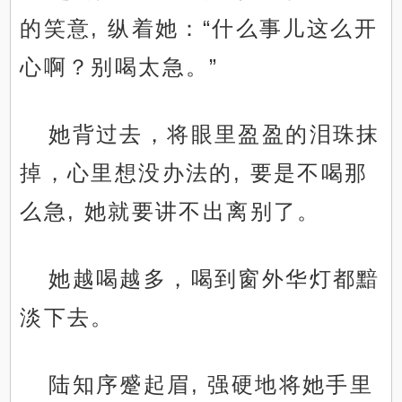
的笑意, 纵着她：“什么事儿这么开
心啊？别喝太急。”
她背过去，将眼里盈盈的泪珠抹
掉，心里想没办法的, 要是不喝那
么急, 她就要讲不出离别了。
她越喝越多，喝到窗外华灯都黯
淡下去。
陆知序蹙起眉, 强硬地将她手里