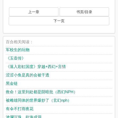
上一章
书页/目录
下一页
百合相关阅读：
军校生的玩物
《玉壶传》
《落入彩虹国度》穿越+西幻+言情
涩涩小鱼是真的会被干透
黑金链
救命！这里到处都是阴暗批（西幻NPH）
被雌雄同体的世界爆炒了（玄幻nph）
有伞不打雨夜花
滄瀾沉珠，欲海成淵