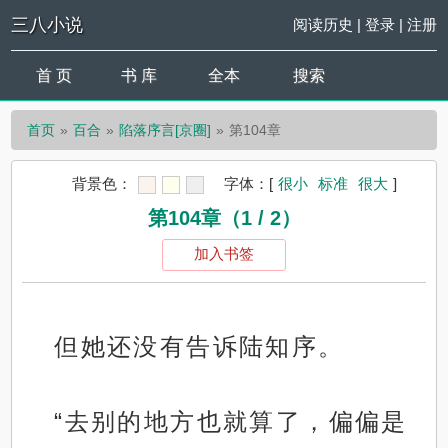
三八小说
阅读历史
|
登录
|
注册
首 页
书 库
全本
搜索
首页
百合
陷落序言[京圈]
第104章
背景色：
字体：
[
很小
标准
很大
]
第104章（1 / 2）
加入书签
但她还没有告诉陆知序。
“去别的地方也就算了，偏偏是