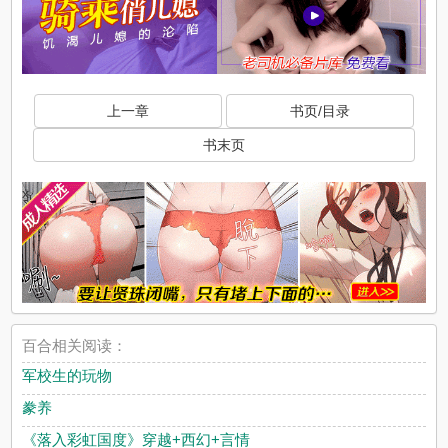
上一章
书页/目录
书末页
x
百合相关阅读：
军校生的玩物
豢养
《落入彩虹国度》穿越+西幻+言情