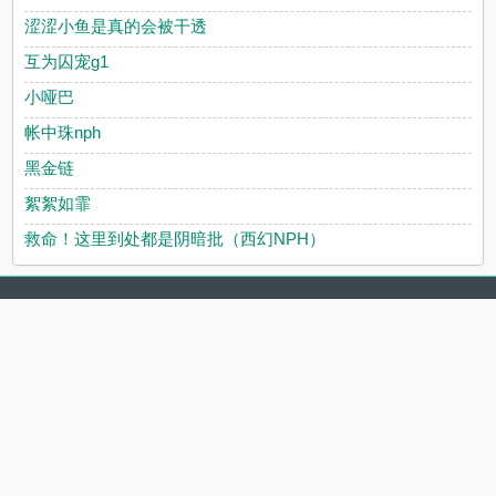
涩涩小鱼是真的会被干透
互为囚宠g1
小哑巴
帐中珠nph
黑金链
絮絮如霏
救命！这里到处都是阴暗批（西幻NPH）