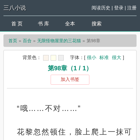
三八小说
阅读历史
|
登录
|
注册
首 页
书 库
全本
搜索
首页
百合
无限怪物屋里的三花猫
第98章
背景色：
字体：
[
很小
标准
很大
]
第98章（1 / 1）
加入书签
“哦……不对……”
花黎忽然顿住，脸上爬上一抹可