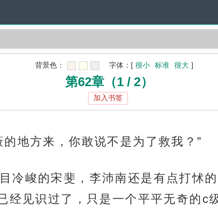
背景色：
字体：
[
很小
标准
很大
]
第62章（1 / 2）
加入书签
蔽的地方来，你敢说不是为了救我？”
目冷峻的宋斐，李沛南还是有点打怵的
已经见识过了，只是一个平平无奇的c