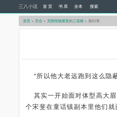
三八小说
首 页
书 库
全本
搜索
首页
百合
无限怪物屋里的三花猫
第62章
“所以他大老远跑到这么隐
其实一开始面对体型高大眉
个宋斐在童话镇副本里他们就