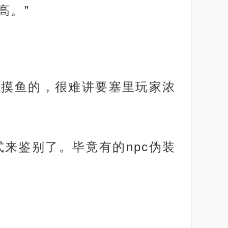
高。”
水摸鱼的，很难讲要塞里玩家浓
来鉴别了。毕竟有的npc伪装