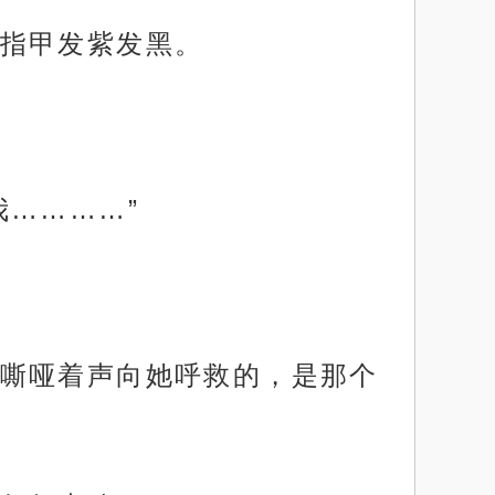
指甲发紫发黑。
…………”
嘶哑着声向她呼救的，是那个