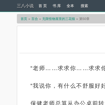
三八小说
首 页
书 库
全本
搜索
首页
百合
无限怪物屋里的三花猫
第50章
“老师……求求你……求求
“我说你，有什么不舒服好
保健老师总算从办公桌前转