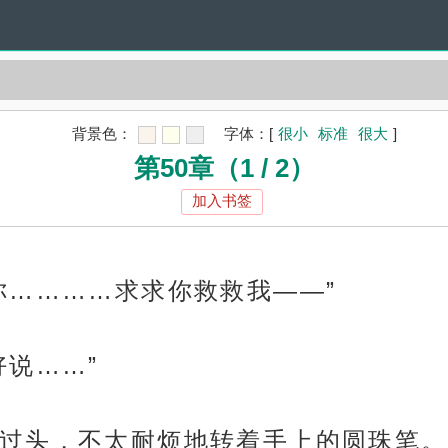
背景色：
字体：
[
很小
标准
很大
]
第50章（1 / 2）
加入书签
你…………求求你救救我——”
好说……”
过头，不太耐烦地转着手上的圆珠笔。