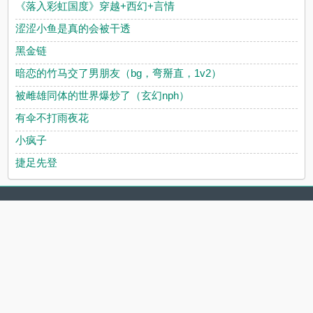
《落入彩虹国度》穿越+西幻+言情
涩涩小鱼是真的会被干透
黑金链
暗恋的竹马交了男朋友（bg，弯掰直，1v2）
被雌雄同体的世界爆炒了（玄幻nph）
有伞不打雨夜花
小疯子
捷足先登