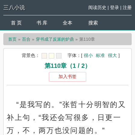
三八小说
阅读历史
|
登录
|
注册
首 页
书 库
全本
搜索
首页
百合
穿书成了反派的炉鼎
第110章
背景色：
字体：
[
很小
标准
很大
]
第110章（1 / 2）
加入书签
“是我写的。”张哲十分明智的又
补上句，“我还会写很多，日更一
万，不，两万也没问题的。”