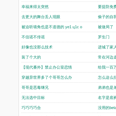
幸福来得太突然
要提防免
去更大的舞台丢人现眼
偷子的自
被迫听墙角也是不道德的 ye1 ц1c o
被做局了
不信谣不传谣
罗生门
好像也没那么技术
进城了家
装了个大的
常在河边
【现代番外】禁止办公室恋情
给我一百
穿越异世界多了个哥哥怎么办
怎么这么
哥哥是恶毒继兄
弟弟也是
无法选中目标
名字是底
巧巧巧巧合
没用的bet