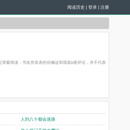
阅读历史
|
登录
|
注册
无弹窗阅读，书友所发表的你搁这和我装b呢评论，并不代表
人到八十都会迷路