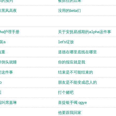
你的预判
被抓住的后果
月黑风高夜
没用的beta们
pha护理手册
关于安抚易感期的a1pha这件事
装a
1et’s绽放
慎重
道德在哪里底线在哪里
好倒头就睡
你的报应就是我
堂这件事
结束是不可能结束的
o
朋友是不能变成恋人的
回
打个赌吧
我叫席嘉琳
喜提银手镯 qgye
他要跟我回家