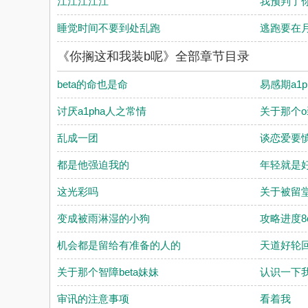
江江江江江
我预判了
睡觉时间不要到处乱跑
逃跑要在
《你搁这和我装b呢》全部章节目录
beta的命也是命
易感期a1
讨厌a1pha人之常情
关于那个o
乱成一团
谈恋爱要
都是他强迫我的
年轻就是
这光彩吗
关于被留
变成被雨淋湿的小狗
攻略进度8
机会都是留给有准备的人的
天道好轮
关于那个智障beta妹妹
认识一下
审讯的注意事项
看着我