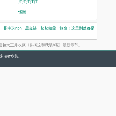
江江江江江
怪圈
帐中珠nph
黑金链
絮絮如霏
救命！这里到处都是
面包大王并收藏《你搁这和我装b呢》最新章节。
多读者欣赏。