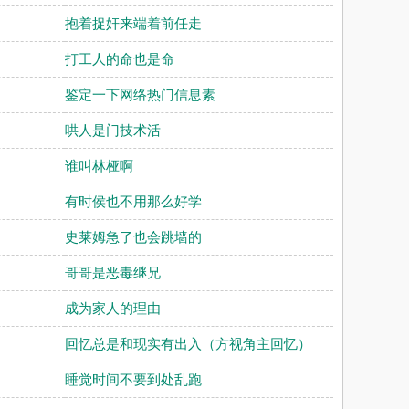
抱着捉奸来端着前任走
打工人的命也是命
鉴定一下网络热门信息素
哄人是门技术活
谁叫林桠啊
有时侯也不用那么好学
史莱姆急了也会跳墙的
哥哥是恶毒继兄
成为家人的理由
回忆总是和现实有出入（方视角主回忆）
睡觉时间不要到处乱跑