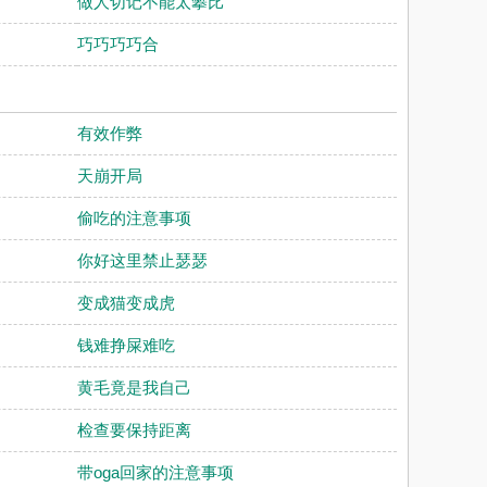
做人切记不能太攀比
巧巧巧巧合
有效作弊
天崩开局
偷吃的注意事项
你好这里禁止瑟瑟
变成猫变成虎
钱难挣屎难吃
黄毛竟是我自己
检查要保持距离
带oga回家的注意事项