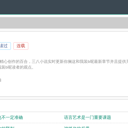
人读过
连载
王精心创作的百合，三八小说实时更新你搁这和我装b呢最新章节并且提供
我装b呢读者的观点。
3
也不一定准确
语言艺术是一门重要课题