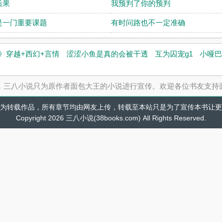
后果
我预判了你的预判
是一门重要课题
有时问路也不一定准确
》穿越+西幻+言情
涩涩小鱼是真的会被干透
互为囚宠g1
小哑巴
，三八小说只为原作者面包大王的小说进行宣传。欢迎各位书友支持
为转载作品，所有章节均由网友上传，转载至本站只是为了宣传本书让更
Copyright 2026 三八小说(38books.com) All Rights Reserved.