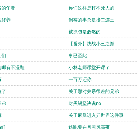
费的午餐
你们这样是打不死人的
我修养
倒霉的事总是接二连三
被抓包是必然的
【番外】决战小三之巅
人们
事已至此
走哪有不湿鞋
小林老师课堂开课了
万
一百万还你
拉了
关于那对关系很差的兄弟
弟弟
对黑锅坚决说no
裤
关于麻瓜进入异世界这件事
a们
逃跑要在月黑风高夜