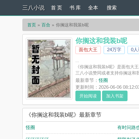
三八小说
首 页
书 库
全本
搜索
首页
百合
你搁这和我装b呢
你搁这和我装b呢
面包大王
24万字
0
...
《你搁这和我装b呢》是面包大
三八小说赞同或者支持你搁这和
最新章节：
怪圈
更新时间：2026-06-06 08:12:0
开始阅读
加入书架
《你搁这和我装b呢》最新章节
怪圈
有时问路