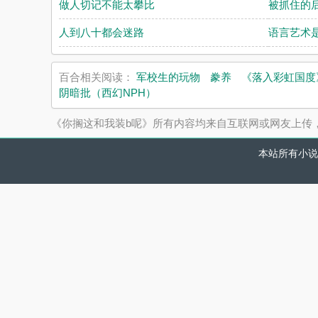
做人切记不能太攀比
被抓住的
人到八十都会迷路
语言艺术
百合相关阅读：
军校生的玩物
豢养
《落入彩虹国度
阴暗批（西幻NPH）
《你搁这和我装b呢》所有内容均来自互联网或网友上传
本站所有小说