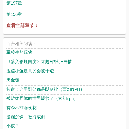
第197章
第196章
查看全部章节 ↓
百合相关阅读：
军校生的玩物
《落入彩虹国度》穿越+西幻+言情
涩涩小鱼是真的会被干透
黑金链
救命！这里到处都是阴暗批（西幻NPH）
被雌雄同体的世界爆炒了（玄幻nph）
有伞不打雨夜花
滄瀾沉珠，欲海成淵
小疯子