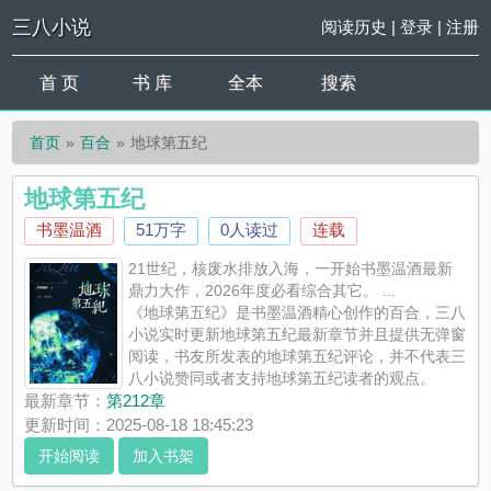
三八小说
阅读历史
|
登录
|
注册
首 页
书 库
全本
搜索
首页
百合
地球第五纪
地球第五纪
书墨温酒
51万字
0人读过
连载
21世纪，核废水排放入海，一开始书墨温酒最新
鼎力大作，2026年度必看综合其它。 ...
《地球第五纪》是书墨温酒精心创作的百合，三八
小说实时更新地球第五纪最新章节并且提供无弹窗
阅读，书友所发表的地球第五纪评论，并不代表三
八小说赞同或者支持地球第五纪读者的观点。
最新章节：
第212章
更新时间：2025-08-18 18:45:23
开始阅读
加入书架