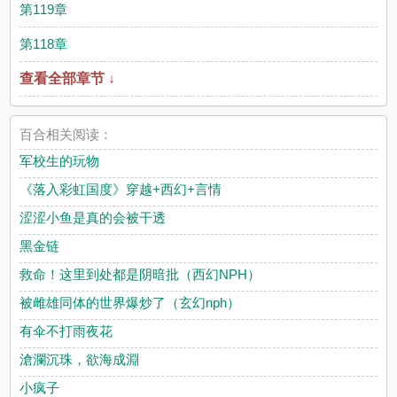
第119章
第118章
查看全部章节 ↓
百合相关阅读：
军校生的玩物
《落入彩虹国度》穿越+西幻+言情
涩涩小鱼是真的会被干透
黑金链
救命！这里到处都是阴暗批（西幻NPH）
被雌雄同体的世界爆炒了（玄幻nph）
有伞不打雨夜花
滄瀾沉珠，欲海成淵
小疯子