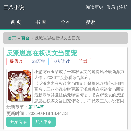
三八小说
阅读历史
|
登录
|
注册
首 页
书 库
全本
搜索
首页
百合
反派崽崽在权谋文当团宠
反派崽崽在权谋文当团宠
提风吟
33万字
0人读过
连载
小恶龙宣玉穿成了一本权谋文的炮提风吟最新鼎力
大作，2026年度必看综合其它。 ...
《反派崽崽在权谋文当团宠》是提风吟精心创作的
百合，三八小说实时更新反派崽崽在权谋文当团宠
最新章节并且提供无弹窗阅读，书友所发表的反派
崽崽在权谋文当团宠评论，并不代表三八小说赞同
或者支持反派崽崽在权谋文当团宠读者的观点。
最新章节：
第134章
更新时间：2025-08-18 18:44:13
开始阅读
加入书架