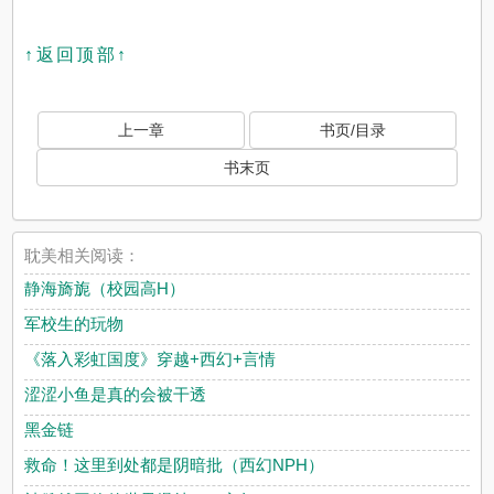
↑返回顶部↑
上一章
书页/目录
书末页
耽美相关阅读：
静海旖旎（校园高H）
军校生的玩物
《落入彩虹国度》穿越+西幻+言情
涩涩小鱼是真的会被干透
黑金链
救命！这里到处都是阴暗批（西幻NPH）