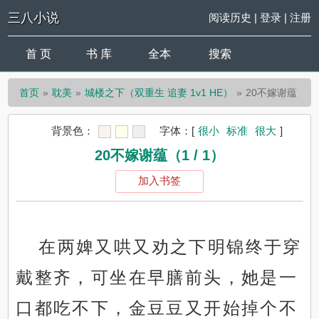
三八小说
阅读历史
|
登录
|
注册
首 页
书 库
全本
搜索
首页
耽美
城楼之下（双重生 追妻 1v1 HE）
20不嫁谢蕴
背景色：
字体：
[
很小
标准
很大
]
20不嫁谢蕴（1 / 1）
加入书签
在两婢又哄又劝之下明锦终于穿
戴整齐，可坐在早膳前头，她是一
口都吃不下，金豆豆又开始掉个不