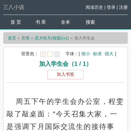
三八小说
阅读历史
|
登录
|
注册
首 页
书 库
全本
搜索
首页
言情
恶犬衔月(校园1v1)
加入学生会
背景色：
字体：
[
很小
标准
很大
]
加入学生会（1 / 1）
加入书签
周五下午的学生会办公室，程雯
敲了敲桌面：“今天召集大家，一
是强调下月国际交流生的接待事