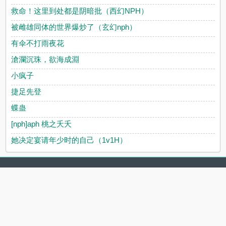
救命！这里到处都是阴暗批（西幻NPH）
被雌雄同体的世界爆炒了（玄幻nph）
有伞不打雨夜花
滄瀾沉珠，欲海成淵
小疯子
捷足先登
蝶蛊
[nph]aph 桃之夭夭
她决定宴请年少时的自己（1v1H）