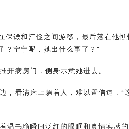
光在保镖和江俭之间游移，最后落在他憔
子？宁宁呢，她出什么事了？”
推开病房门，侧身示意她进去。
边，看清床上躺着人，难以置信道，“
着温书瑜瞬间泛红的眼眶和真情实感的