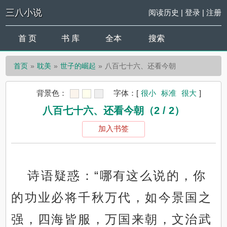
三八小说
阅读历史
|
登录
|
注册
首 页
书 库
全本
搜索
首页
耽美
世子的崛起
八百七十六、还看今朝
背景色：
字体：
[
很小
标准
很大
]
八百七十六、还看今朝（2 / 2）
加入书签
诗语疑惑：“哪有这么说的，你
的功业必将千秋万代，如今景国之
强，四海皆服，万国来朝，文治武