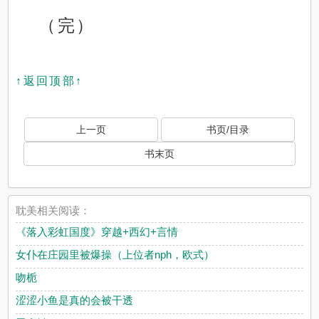
（完）
↑返回顶部↑
上一页
书页/目录
书末页
耽美相关阅读：
《落入彩虹国度》穿越+西幻+言情
女仆在庄园里被爆操（上位者nph，欧式）
吻栀
涩涩小鱼是真的会被干透