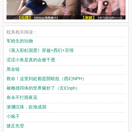
耽美相关阅读：
军校生的玩物
《落入彩虹国度》穿越+西幻+言情
涩涩小鱼是真的会被干透
黑金链
救命！这里到处都是阴暗批（西幻NPH）
被雌雄同体的世界爆炒了（玄幻nph）
有伞不打雨夜花
滄瀾沉珠，欲海成淵
小疯子
捷足先登