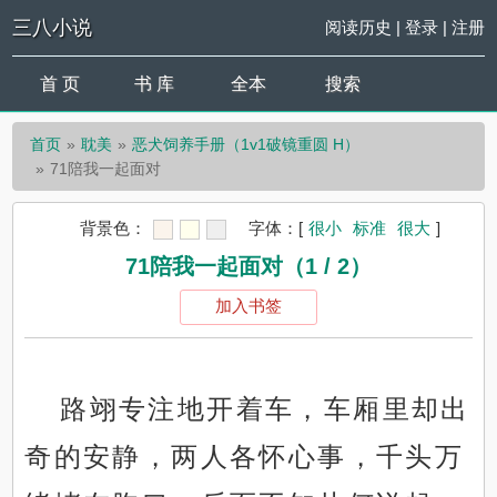
三八小说
阅读历史
|
登录
|
注册
首 页
书 库
全本
搜索
首页
耽美
恶犬饲养手册（1v1破镜重圆 H）
71陪我一起面对
背景色：
字体：
[
很小
标准
很大
]
71陪我一起面对（1 / 2）
加入书签
路翊专注地开着车，车厢里却出
奇的安静，两人各怀心事，千头万