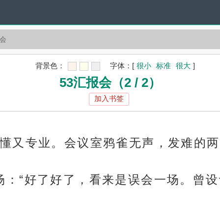
报会
背景色：
字体：
[
很小
标准
很大
]
53汇报会（2 / 2）
加入书签
懂又专业。会议室鸦雀无声，发难的两
忙打圆场：“好了好了，看来是误会一场。