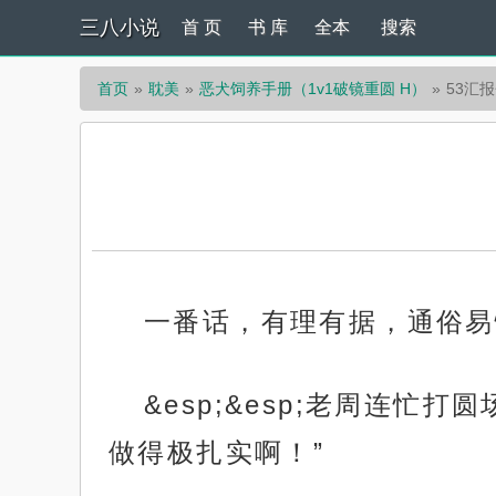
三八小说
首 页
书 库
全本
搜索
首页
耽美
恶犬饲养手册（1v1破镜重圆 H）
53汇
一番话，有理有据，通俗易
&esp;&esp;老周连
做得极扎实啊！”