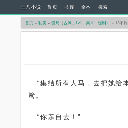
三八小说
首 页
书 库
全本
搜索
首页
耽美
设局（古风，1v1，高Ｈ，强制）
13不
“集结所有人马，去把她给
鸷。
“你亲自去！”