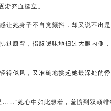
逐渐充血挺立。
感让她身子不自觉颤抖，却又说不出是
拂过膝弯，指腹暧昧地扫过大腿内侧，
轻得似风，又准确地挑起她最深处的悸
里……”她心中如此想着，羞愤到双颊绯