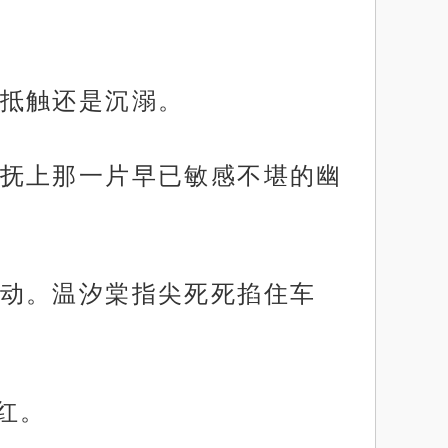
抵触还是沉溺。
抚上那一片早已敏感不堪的幽
动。温汐棠指尖死死掐住车
红。