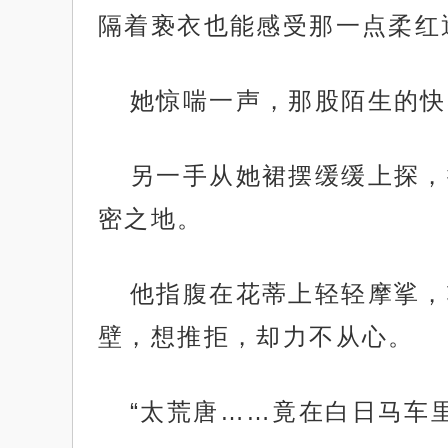
隔着亵衣也能感受那一点柔红
她惊喘一声，那股陌生的快
另一手从她裙摆缓缓上探，
密之地。
他指腹在花蒂上轻轻摩挲，
壁，想推拒，却力不从心。
“太荒唐……竟在白日马车