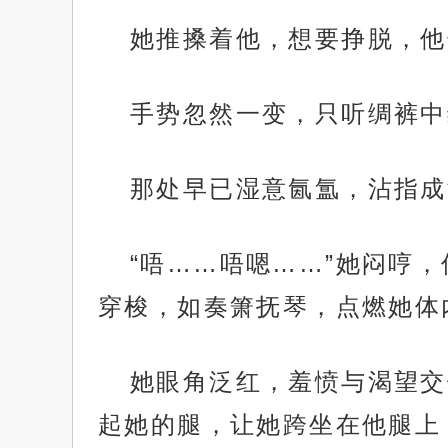
她推搡着他，想要挣脱，他
手势忽然一变，只听绸裤中
那处早已湿意氤氲，沾指成
“唔……唔嗯……”她闷哼
穿梭，如奏箫抚琴，点燃她体
她眼角泛红，羞愤与渴望交
起她的腿，让她跨坐在他腿上