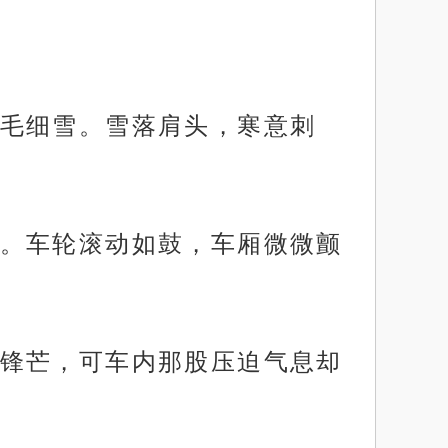
毛细雪。雪落肩头，寒意刺
。车轮滚动如鼓，车厢微微颤
锋芒，可车内那股压迫气息却