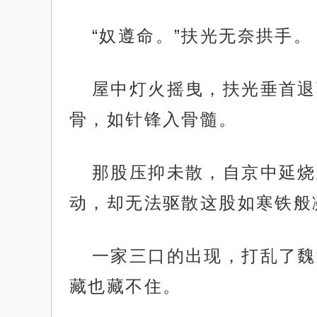
“奴遵命。”扶光无奈拱手。
屋中灯火摇曳，扶光垂首退
骨，如针锋入骨髓。
那股压抑未散，自京中延烧
动，却无法驱散这股如寒铁般
一家三口的出现，打乱了魏
藏也藏不住。