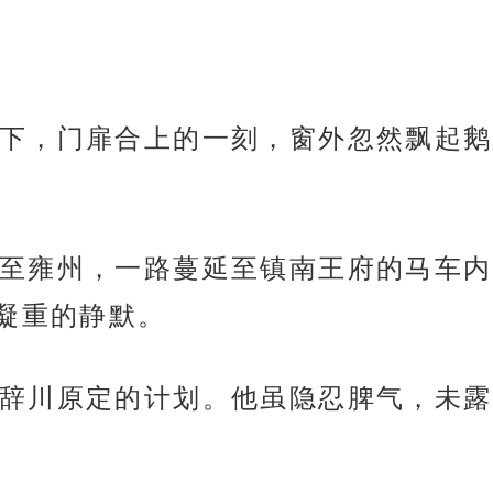
下，门扉合上的一刻，窗外忽然飘起鹅
至雍州，一路蔓延至镇南王府的马车内
凝重的静默。
辞川原定的计划。他虽隐忍脾气，未露