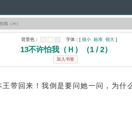
许怕我（Ｈ）
背景色：
字体：
[
很小
标准
很大
]
13不许怕我（Ｈ）（1 / 2）
加入书签
本王带回来！我倒是要问她一问，为什