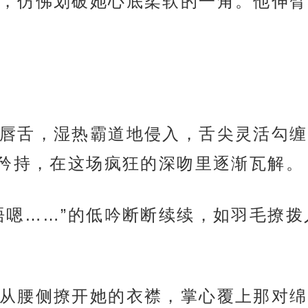
，仿佛划破她心底柔软的一角。他伸臂
唇舌，湿热霸道地侵入，舌尖灵活勾缠
矜持，在这场疯狂的深吻里逐渐瓦解。
唔嗯……”的低吟断断续续，如羽毛撩
从腰侧撩开她的衣襟，掌心覆上那对绵