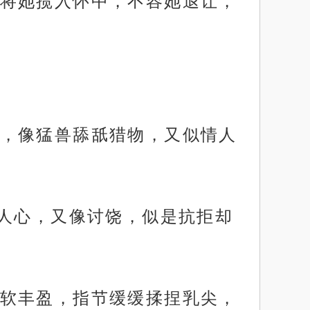
将她揽入怀中，不容她退让，
，像猛兽舔舐猎物，又似情人
拨人心，又像讨饶，似是抗拒却
软丰盈，指节缓缓揉捏乳尖，