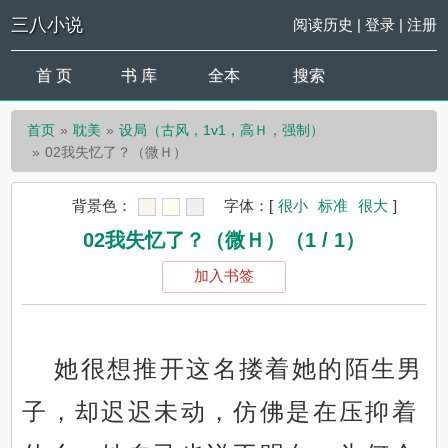
三八小说
阅读历史
|
登录
|
注册
首 页
书 库
全本
搜索
首页
耽美
设局（古风，1v1，高Ｈ，强制）
02我失忆了？（微Ｈ）
背景色：
字体：
[
很小
标准
很大
]
02我失忆了？（微Ｈ）（1 / 1）
加入书签
她很想推开这名搂着她的陌生男
子，却迟迟未动，仿佛是在压抑着