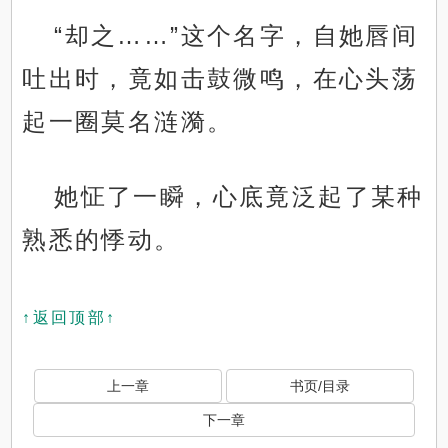
“却之……”这个名字，自她唇间
吐出时，竟如击鼓微鸣，在心头荡
起一圈莫名涟漪。
她怔了一瞬，心底竟泛起了某种
熟悉的悸动。
↑返回顶部↑
上一章
书页/目录
下一章