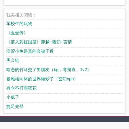
耽美相关阅读：
军校生的玩物
《玉壶传》
《落入彩虹国度》穿越+西幻+言情
涩涩小鱼是真的会被干透
黑金链
暗恋的竹马交了男朋友（bg，弯掰直，1v2）
被雌雄同体的世界爆炒了（玄幻nph）
有伞不打雨夜花
小疯子
捷足先登