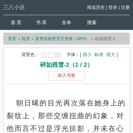
三八小说
阅读历史
|
登录
|
注册
首 页
书 库
全本
搜索
首页
耽美
姜赞容她受苦又受难（NPH）
碎如残雪-2
背景色：
字体：
[
很小
标准
很大
]
碎如残雪-2（1 / 2）
加入书签
朝日晞的目光再次落在她身上的
裂纹上，那些交缠扭曲的幻象，对
他而言不过是浮光掠影，并未在心