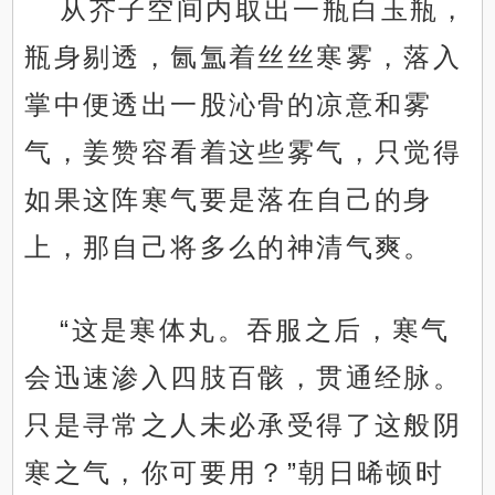
从芥子空间内取出一瓶白玉瓶，
瓶身剔透，氤氲着丝丝寒雾，落入
掌中便透出一股沁骨的凉意和雾
气，姜赞容看着这些雾气，只觉得
如果这阵寒气要是落在自己的身
上，那自己将多么的神清气爽。
“这是寒体丸。吞服之后，寒气
会迅速渗入四肢百骸，贯通经脉。
只是寻常之人未必承受得了这般阴
寒之气，你可要用？”朝日晞顿时