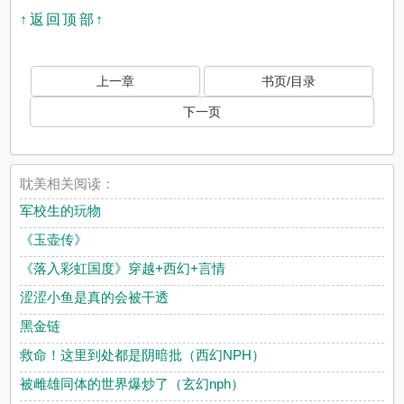
↑返回顶部↑
上一章
书页/目录
下一页
耽美相关阅读：
军校生的玩物
《玉壶传》
《落入彩虹国度》穿越+西幻+言情
涩涩小鱼是真的会被干透
黑金链
救命！这里到处都是阴暗批（西幻NPH）
被雌雄同体的世界爆炒了（玄幻nph）