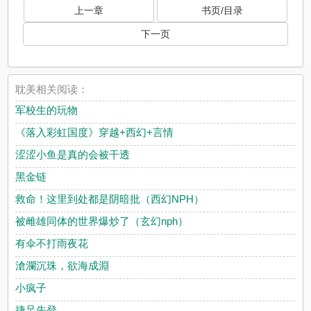
上一章
书页/目录
下一页
耽美相关阅读：
军校生的玩物
《落入彩虹国度》穿越+西幻+言情
涩涩小鱼是真的会被干透
黑金链
救命！这里到处都是阴暗批（西幻NPH）
被雌雄同体的世界爆炒了（玄幻nph）
有伞不打雨夜花
滄瀾沉珠，欲海成淵
小疯子
捷足先登