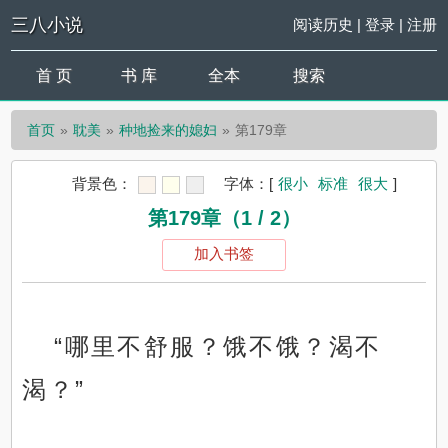
三八小说
阅读历史
|
登录
|
注册
首 页
书 库
全本
搜索
首页
耽美
种地捡来的媳妇
第179章
背景色：
字体：
[
很小
标准
很大
]
第179章（1 / 2）
加入书签
“哪里不舒服？饿不饿？渴不
渴？”