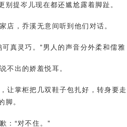
更别提岑儿现在都还尴尬露着脚趾。
家店，乔溪无意间听到他们对话。
鹊可真灵巧。”男人的声音分外柔和儒
说不出的娇羞悦耳。
，让掌柜把几双鞋子包扎好，转身要走
的脚。
歉：“对不住。”