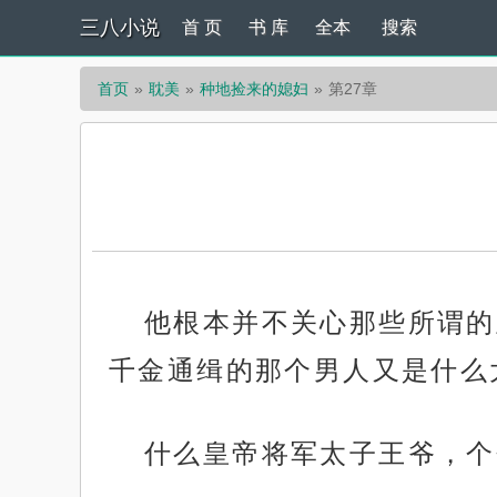
三八小说
首 页
书 库
全本
搜索
首页
耽美
种地捡来的媳妇
第27章
他根本并不关心那些所谓的
千金通缉的那个男人又是什么
什么皇帝将军太子王爷，个