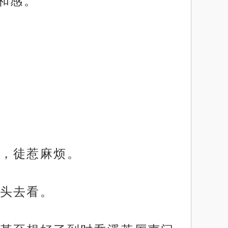
和感。
，徒惹麻烦。
头去看。