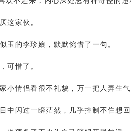
喜欢不起来，内心深处总有种奇怪的违
厌这家伙。
似玉的李珍娘，默默惋惜了一句。
，可惜了。
家小情侣看很不礼貌，万一把人弄生气
目中闪过一瞬茫然，几乎控制不住想回