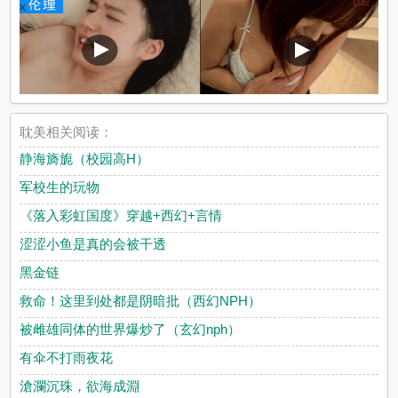
x
耽美相关阅读：
静海旖旎（校园高H）
军校生的玩物
《落入彩虹国度》穿越+西幻+言情
涩涩小鱼是真的会被干透
黑金链
救命！这里到处都是阴暗批（西幻NPH）
被雌雄同体的世界爆炒了（玄幻nph）
有伞不打雨夜花
滄瀾沉珠，欲海成淵