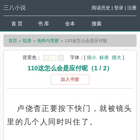
三八小说
阅读历史
|
登录
|
注册
首 页
书 库
全本
搜索
首页
耽美
热狗与黑胶
110这怎么会是应付呢
背景色：
字体：
[
很小
标准
很大
]
110这怎么会是应付呢（1 / 2）
加入书签
卢侥杳正要按下快门，就被镜头
里的几个人同时叫住了。