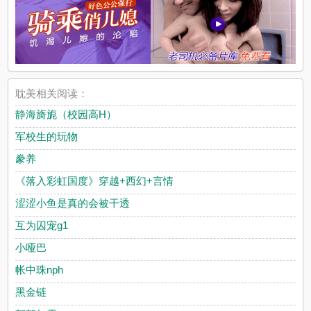
耽美相关阅读：
静海旖旎（校园高H）
军校生的玩物
豢养
《落入彩虹国度》穿越+西幻+言情
涩涩小鱼是真的会被干透
互为囚宠g1
小哑巴
帐中珠nph
黑金链