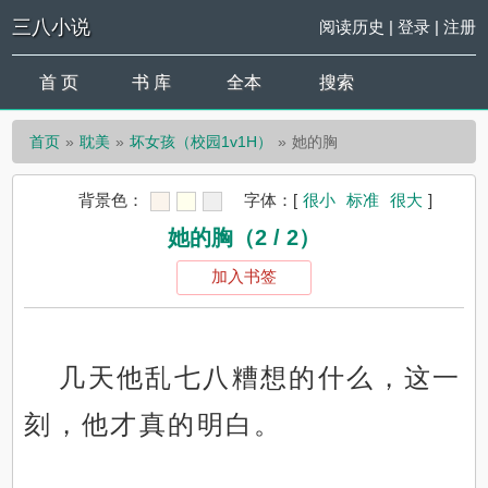
三八小说
阅读历史
|
登录
|
注册
首 页
书 库
全本
搜索
首页
耽美
坏女孩（校园1v1H）
她的胸
背景色：
字体：
[
很小
标准
很大
]
她的胸（2 / 2）
加入书签
几天他乱七八糟想的什么，这一
刻，他才真的明白。