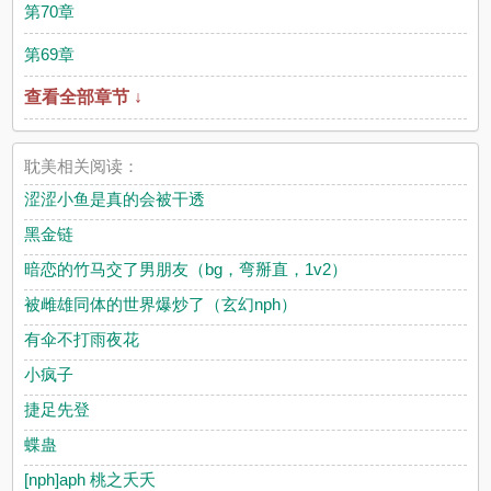
第70章
第69章
查看全部章节 ↓
耽美相关阅读：
涩涩小鱼是真的会被干透
黑金链
暗恋的竹马交了男朋友（bg，弯掰直，1v2）
被雌雄同体的世界爆炒了（玄幻nph）
有伞不打雨夜花
小疯子
捷足先登
蝶蛊
[nph]aph 桃之夭夭