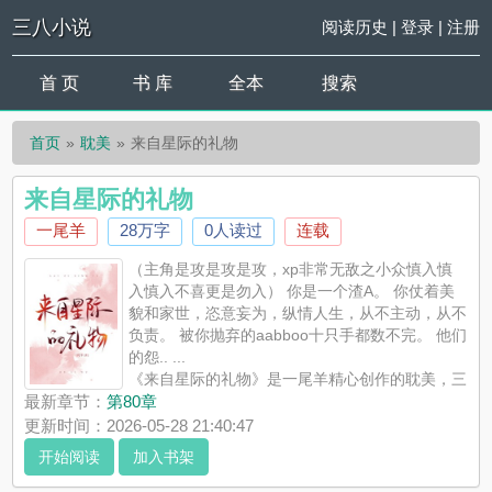
三八小说
阅读历史
|
登录
|
注册
首 页
书 库
全本
搜索
首页
耽美
来自星际的礼物
来自星际的礼物
一尾羊
28万字
0人读过
连载
（主角是攻是攻是攻，xp非常无敌之小众慎入慎
入慎入不喜更是勿入） 你是一个渣A。 你仗着美
貌和家世，恣意妄为，纵情人生，从不主动，从不
负责。 被你抛弃的aabboo十只手都数不完。 他们
的怨.. ...
《来自星际的礼物》是一尾羊精心创作的耽美，三
八小说实时更新来自星际的礼物最新章节并且提供无弹窗阅读，
最新章节：
第80章
书友所发表的来自星际的礼物评论，并不代表三八小说赞同或者
更新时间：2026-05-28 21:40:47
支持来自星际的礼物读者的观点。
开始阅读
加入书架